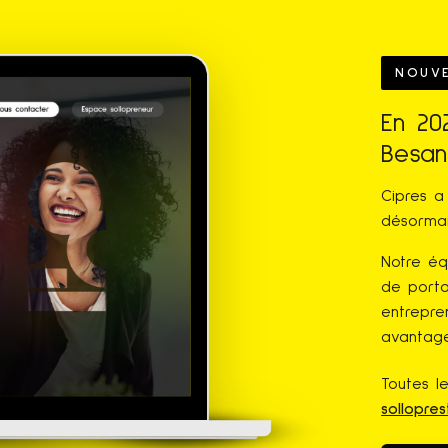
NOUVE
En 20
Besa
Cipres a
désorma
Notre éq
de porta
entrepre
avantage
Toutes l
sollopres